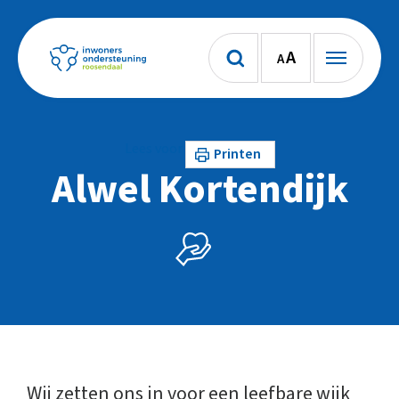
A
A
Lees voor
Printen
Alwel Kortendijk
Wij zetten ons in voor een leefbare wijk