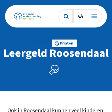
A
A
Lees voor
Printen
Leergeld Roosendaal
Ook in Roosendaal kunnen veel kinderen