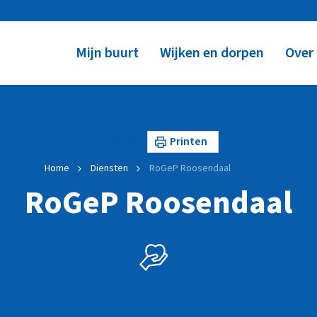
Mijn buurt
Wijken en dorpen
Over
Lees voor
Printen
Home
Diensten
RoGeP Roosendaal
RoGeP Roosendaal