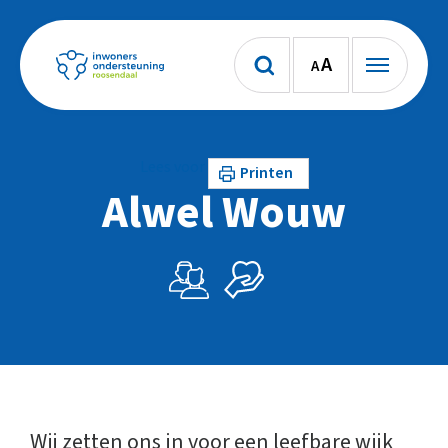
A
A
Lees voor
Printen
Alwel Wouw
Wij zetten ons in voor een leefbare wijk