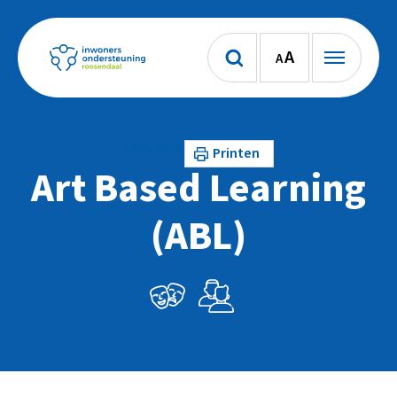
A
A
Lees voor
Printen
Art Based Learning
(ABL)