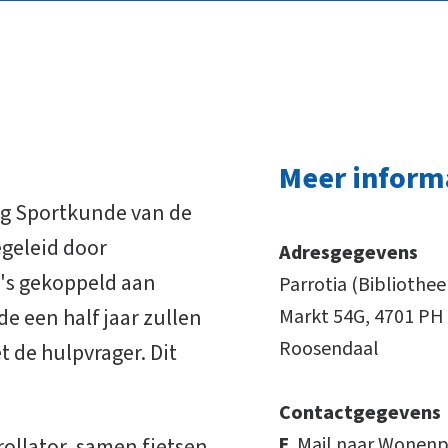
Meer inform
ng Sportkunde van de
geleid door
Adresgegevens
o's gekoppeld aan
Parrotia (Bibliothe
 een half jaar zullen
Markt 54G, 4701 PH
Roosendaal
t de hulpvrager. Dit
Contactgegevens
ollator, samen fietsen
E
Mail naar Wonenp