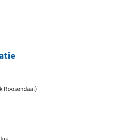
atie
ek Roosendaal)
lus