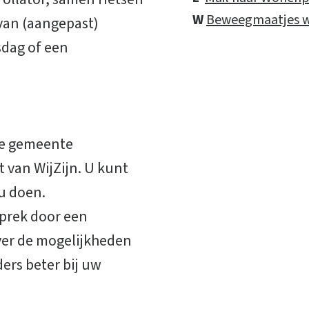
W
Beweegmaatjes w
van (aangepast)
dag of een
 de gemeente
 van WijZijn. U kunt
u doen.
prek door een
over de mogelijkheden
ers beter bij uw