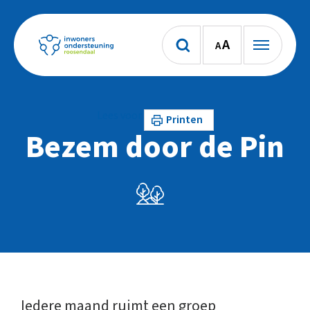
A
A
Lees voor
Printen
Bezem door de Pin
Iedere maand ruimt een groep