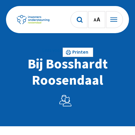
A
A
Lees voor
Printen
Bij Bosshardt
Roosendaal