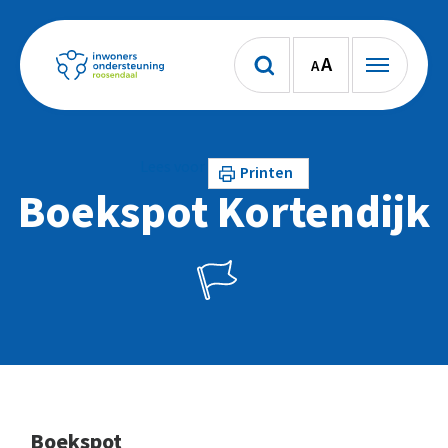
A
A
Lees voor
Printen
Boekspot Kortendijk
Boekspot