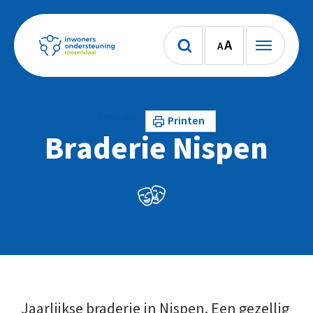
A
A
Lees voor
Printen
Braderie Nispen
Jaarlijkse braderie in Nispen. Een gezellig