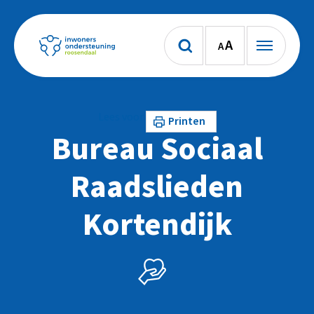
A
A
Lees voor
Printen
Bureau Sociaal
Raadslieden
Kortendijk