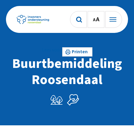
A
A
Lees voor
Printen
Buurtbemiddeling
Roosendaal