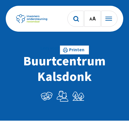
A
A
Lees voor
Printen
Buurtcentrum
Kalsdonk