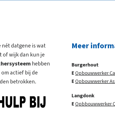
Meer inform
e nét datgene is wat
 of wijk dan kun je
uchersysteem
hebben
Burgerhout
om actief bij de
E
Opbouwwerker Car
rden betrokken.
E
Opbouwwerker Ast
Langdonk
E
Opbbouwwerker Ca