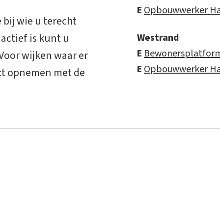
E
Opbouwwerker Ha
bij wie u terecht
ctief is kunt u
Westrand
E
Bewonersplatform
oor wijken waar er
E
Opbouwwerker Ha
act opnemen met de