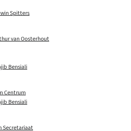
in Spitters
hur van Oosterhout
ib Bensiali
rm Centrum
ib Bensiali
 Secretariaat