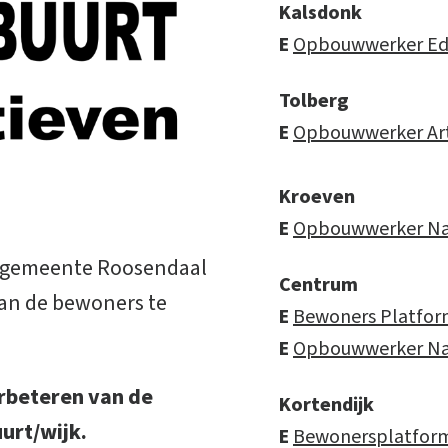
Kalsdonk
E
Opbouwwerker Edw
Tolberg
E
Opbouwwerker Art
Kroeven
E
Opbouwwerker Naj
e gemeente Roosendaal
Centrum
 van de bewoners te
E
Bewoners Platfo
E
Opbouwwerker Naj
verbeteren van de
Kortendijk
uurt/wijk.
E
Bewonersplatform