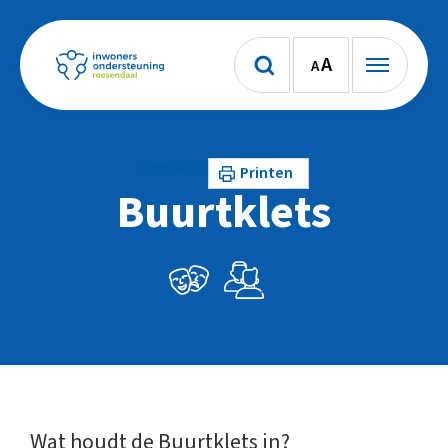
A
A
Lees voor
Printen
Buurtklets
Wat houdt de Buurtklets in?