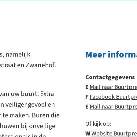
Meer inform
, namelijk
nstraat en Zwanehof.
Contactgegevens
E
Mail naar Buurtpr
van uw buurt. Extra
F
Facebook Buurtpr
n veiliger gevoel en
E
Mail naar Buurtpr
r te maken. Buren die
Of kijk op:
chuwen bij onveilige
W
Website Buurtpre
fessionals in de