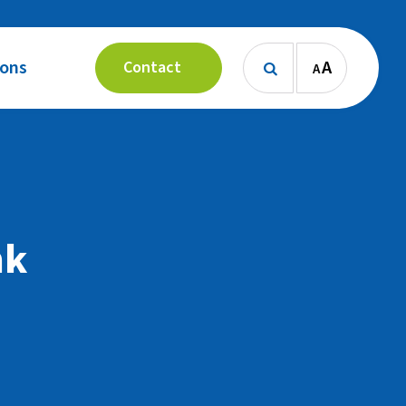
 ons
A
Contact
A

nk