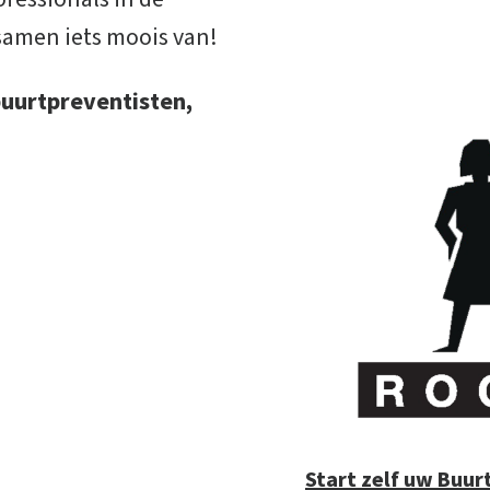
 samen iets moois van!
buurtpreventisten,
Start zelf uw Buu