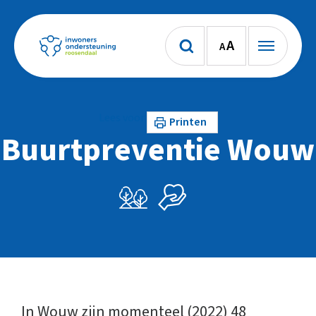
A
A
Lees voor
Printen
Buurtpreventie Wouw
In Wouw zijn momenteel (2022) 48