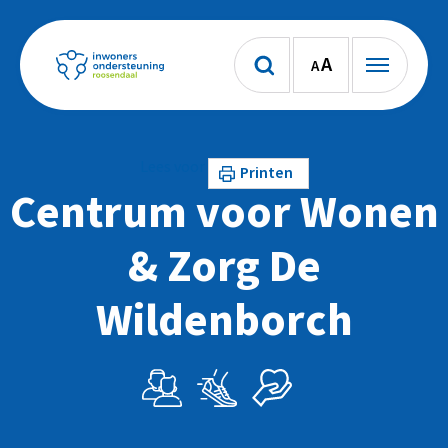
A
A
Lees voor
Printen
Centrum voor Wonen
& Zorg De
Wildenborch