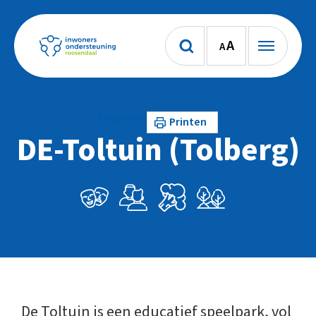
A
A
Lees voor
Printen
DE-Toltuin (Tolberg)
De Toltuin is een educatief speelpark, vol