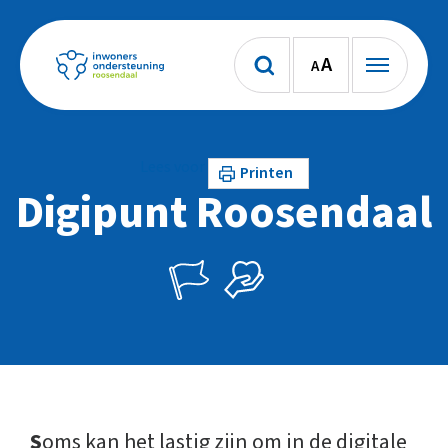
A
A
Lees voor
Printen
Digipunt Roosendaal
S
oms kan het lastig zijn om in de digitale