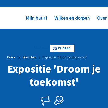
Mijn buurt
Wijken en dorpen
Over
Lees voor
Printen
Home
Diensten
Expositie 'Droom je toekomst'
Expositie 'Droom je
toekomst'