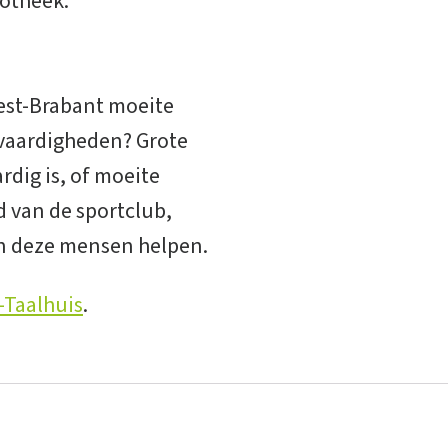
iotheek.
West-Brabant moeite
e vaardigheden? Grote
rdig is, of moeite
 van de sportclub,
an deze mensen helpen.
-Taalhuis
.