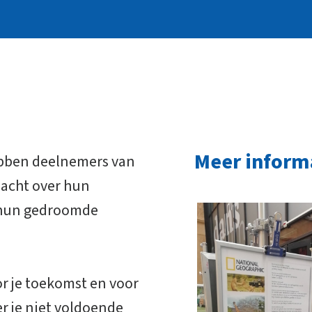
Meer inform
ebben deelnemers van
dacht over hun
m hun gedroomde
or je toekomst en voor
er je niet voldoende