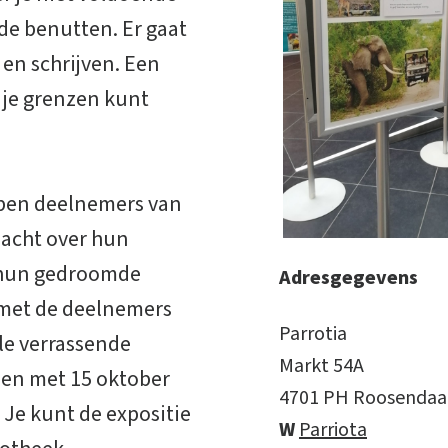
de benutten. Er gaat
en schrijven. Een
 je grenzen kunt
bben deelnemers van
dacht over hun
m hun gedroomde
Adresgegevens
 met de deelnemers
Parrotia
le verrassende
Markt 54A
t en met 15 oktober
4701 PH Roosendaa
. Je kunt de expositie
W
Parriota