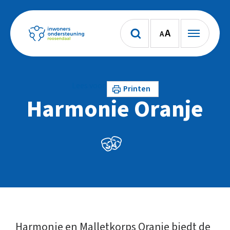
A
A
Lees voor
Printen
Harmonie Oranje
Harmonie en Malletkorps Oranje biedt de