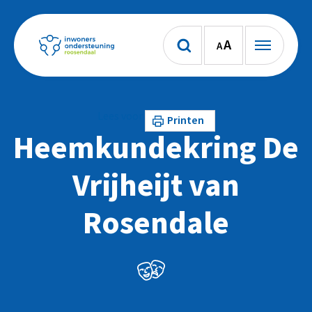
A
A
Lees voor
Printen
Heemkundekring De
Vrijheijt van
Rosendale