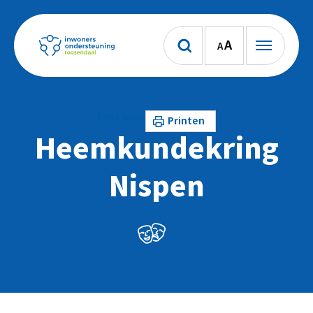
A
A
Lees voor
Printen
Heemkundekring
Nispen