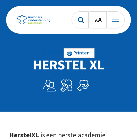
A
A
Lees voor
Printen
HERSTEL XL
HerstelXL
is een herstelacademie