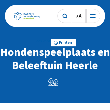
A
A
Lees voor
Printen
Hondenspeelplaats en
Beleeftuin Heerle