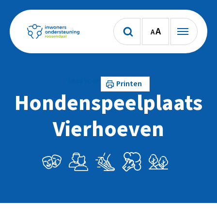
A
A
Lees voor
Printen
Hondenspeelplaats
Vierhoeven