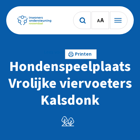
A
A
Lees voor
Printen
Hondenspeelplaats
Vrolijke viervoeters
Kalsdonk