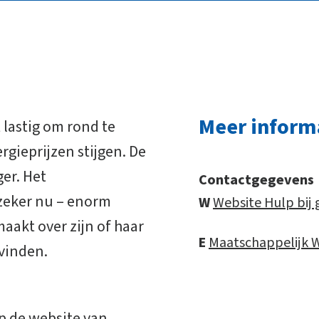
Meer inform
lastig om rond te
ieprijzen stijgen. De
er. Het
Contactgegevens
zeker nu – enorm
W
Website Hulp bij
aakt over zijn of haar
E
Maatschappelijk W
 vinden.
op de website van