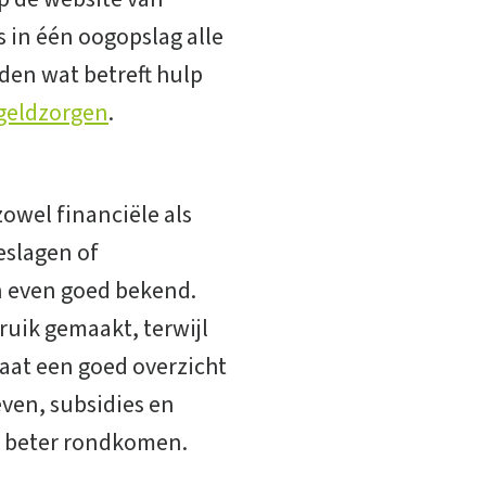
in één oogopslag alle
den wat betreft hulp
-geldzorgen
.
zowel financiële als
oeslagen of
n even goed bekend.
uik gemaakt, terwijl
staat een goed overzicht
ieven, subsidies en
t beter rondkomen.