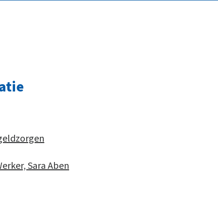
atie
 geldzorgen
erker, Sara Aben