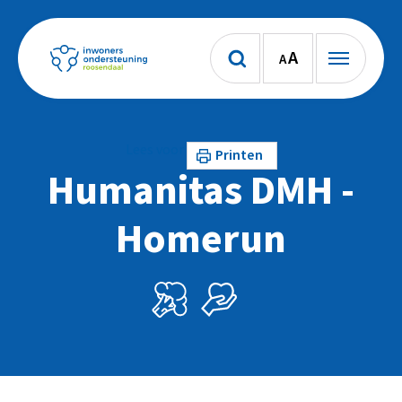
A
A
Lees voor
Printen
Humanitas DMH -
Homerun