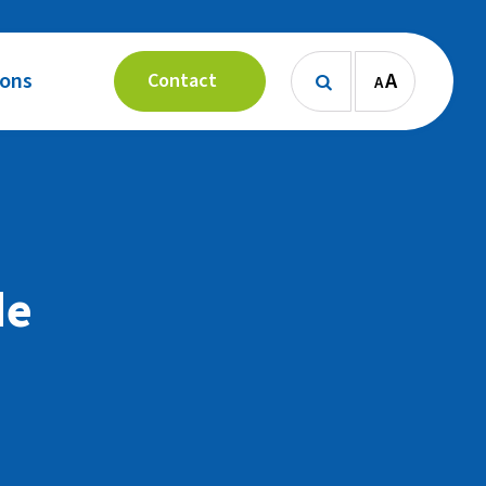
 ons
A
Contact
A

de