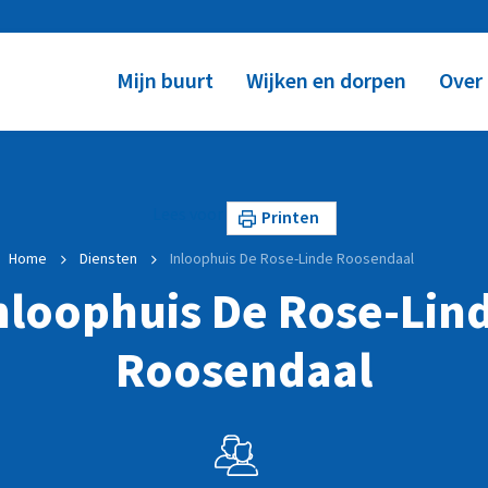
Mijn buurt
Wijken en dorpen
Over
Lees voor
Printen
Home
Diensten
Inloophuis De Rose-Linde Roosendaal
nloophuis De Rose-Lin
Roosendaal