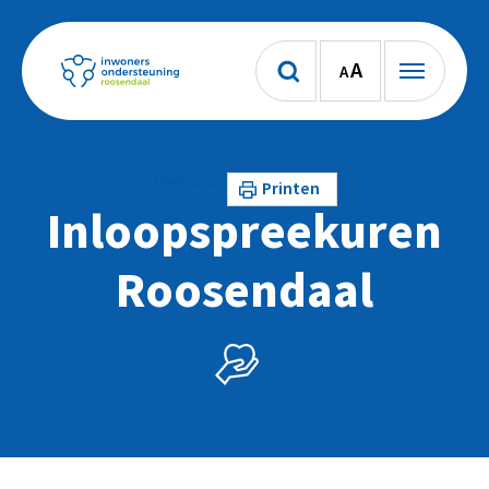
A
A
Lees voor
Printen
Inloopspreekuren
Roosendaal