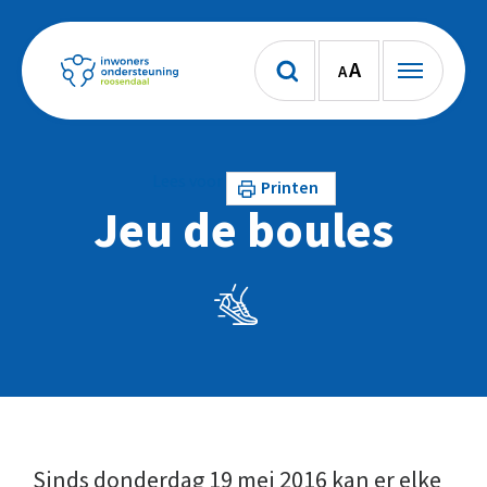
A
A
Lees voor
Printen
Jeu de boules
Sinds donderdag 19 mei 2016 kan er elke