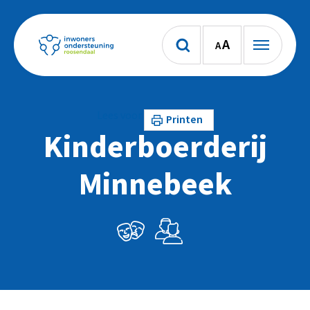
A
A
Lees voor
Printen
Kinderboerderij
Minnebeek