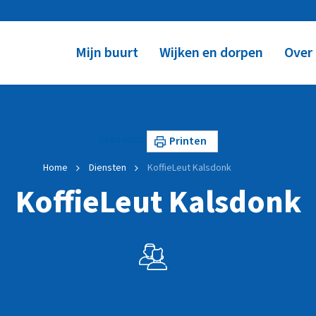
Mijn buurt
Wijken en dorpen
Over
Lees voor
Printen
Home
Diensten
KoffieLeut Kalsdonk
KoffieLeut Kalsdonk