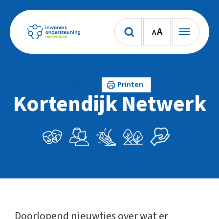
A
A
Lees voor
Printen
Kortendijk Netwerk
Doorlopend nieuwtjes over wat er