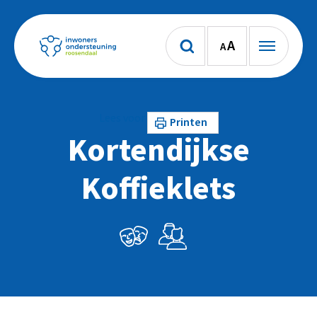
A
A
Lees voor
Printen
Kortendijkse
Koffieklets