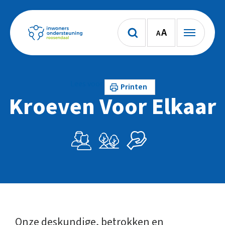
A
A
Lees voor
Printen
Kroeven Voor Elkaar
Onze deskundige, betrokken en