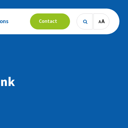
 ons
A
Contact
A

onk