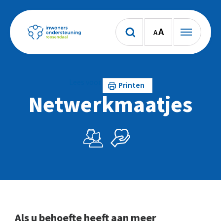
A
A
Lees voor
Printen
Netwerkmaatjes
Als u behoefte heeft aan meer