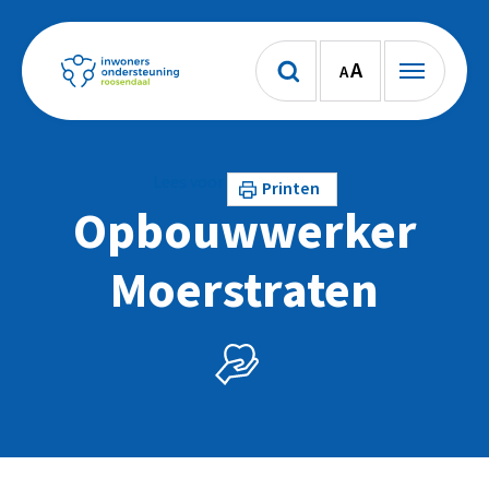
A
A
Lees voor
Printen
Opbouwwerker
Moerstraten