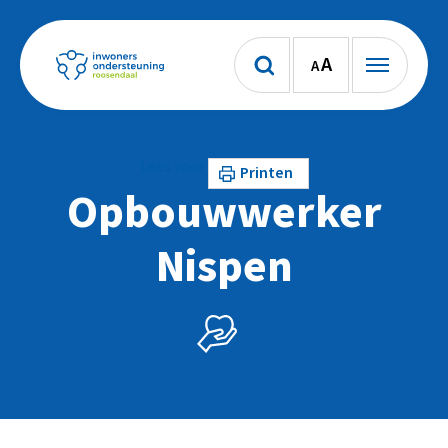
A
A
Lees voor
Printen
Opbouwwerker
Nispen