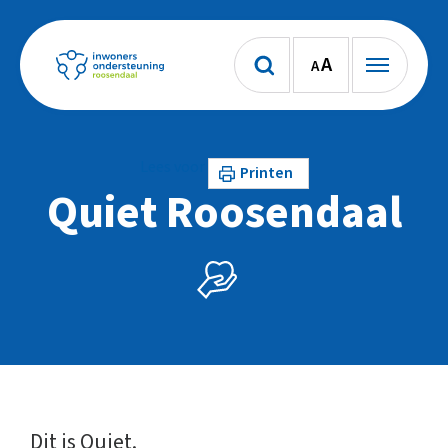
A
A
Lees voor
Printen
Quiet Roosendaal
Dit is Quiet.