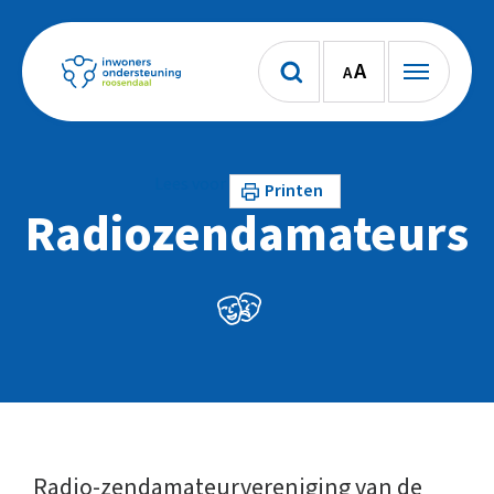
A
A
Lees voor
Printen
Radiozendamateurs
Radio-zendamateurvereniging van de