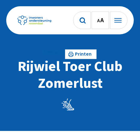
A
A
Lees voor
Printen
Rijwiel Toer Club
Zomerlust