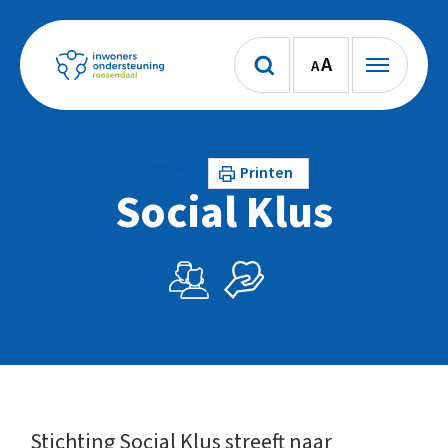
A
A
Lees voor
Printen
Social Klus
Stichting Social Klus streeft naar