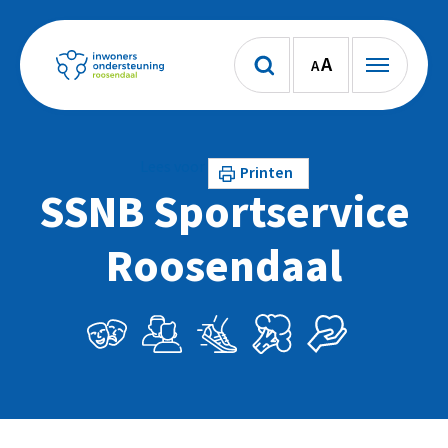
A
A
Lees voor
Printen
SSNB Sportservice
Roosendaal