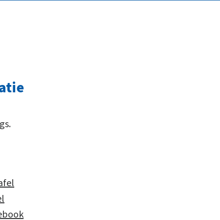
atie
gs.
afel
l
cebook