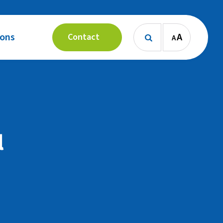
 ons
A
Contact
A

l