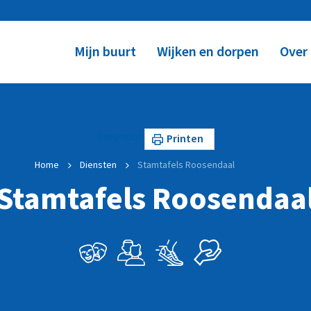
Mijn buurt
Wijken en dorpen
Over
Lees voor
Printen
Home
Diensten
Stamtafels Roosendaal
Stamtafels Roosendaa