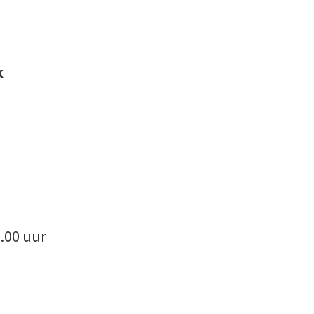
um Kalsdonk
ke
.00 uur
Nisipa