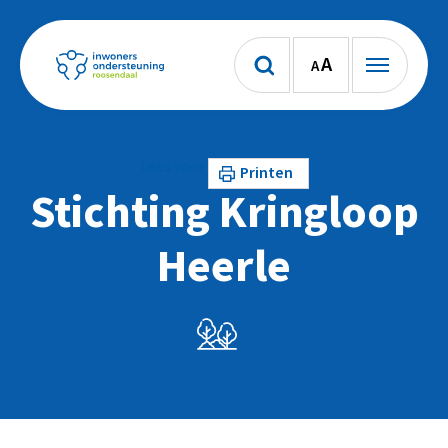
A
A
Lees voor
Printen
Stichting Kringloop
Heerle