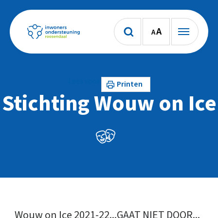
A
A
Lees voor
Printen
Stichting Wouw on Ice
Wouw on Ice 2021-22...GAAT NIET DOOR...